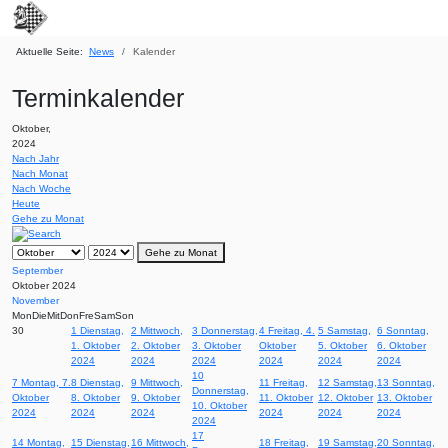
Aktuelle Seite:
News
Kalender
Terminkalender
Oktober,
2024
Nach Jahr
Nach Monat
Nach Woche
Heute
Gehe zu Monat
Gehe zu Monat
September
Oktober 2024
November
Mon
Die
Mit
Don
Fre
Sam
Son
30
1
Dienstag,
2
Mittwoch,
3
Donnerstag,
4
Freitag, 4.
5
Samstag,
6
Sonntag,
1. Oktober
2. Oktober
3. Oktober
Oktober
5. Oktober
6. Oktober
2024
2024
2024
2024
2024
2024
10
7
Montag, 7.
8
Dienstag,
9
Mittwoch,
11
Freitag,
12
Samstag,
13
Sonntag,
Donnerstag,
Oktober
8. Oktober
9. Oktober
11. Oktober
12. Oktober
13. Oktober
10. Oktober
2024
2024
2024
2024
2024
2024
2024
17
14
Montag,
15
Dienstag,
16
Mittwoch,
18
Freitag,
19
Samstag,
20
Sonntag,