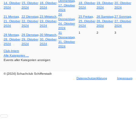
Donnerstag,
14. Oktober
15. Oktober
16. Oktober
18. Oktober
19. Oktober
20. Oktober
17. Oktober
2024
2024
2024
2024
2024
2024
2024
24
21
Montag,
22
Dienstag,
23
Mittwoch,
25
Freitag,
26
Samstag,
27
Sonntag,
Donnerstag,
21. Oktober
22. Oktober
23. Oktober
25. Oktober
26. Oktober
27. Oktober
24. Oktober
2024
2024
2024
2024
2024
2024
2024
31
1
2
3
28
Montag,
29
Dienstag,
30
Mittwoch,
Donnerstag,
28. Oktober
29. Oktober
30. Oktober
31. Oktober
2024
2024
2024
2024
Club-Intern
Alle Kategorien ...
Events aller Kategorien anzeigen
© {2024} Schachclub Schifferstadt
Datenschutzerklärung
Impressum