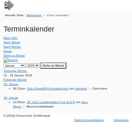
Aktuelle Seite:
Werkzeuge
Event verwalten
Terminkalender
Nach Jahr
Nach Monat
Nach Woche
Heute
Gehe zu Monat
Gehe zu Monat
Vorherige Woche
12 - 18 Januar, 2026
Folgende Woche
16. Januar
08:15pm
Club Chess960-Schnellschach
von
francked
:: Club-Intern
18. Januar
10:00am
SK 1912 Ludwigshafen II vs ScS II
von
Alex-
Mayer
:: Mannschaftskämpfe
© {2024} Schachclub Schifferstadt
Datenschutzerklärung
Impressum