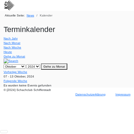
Aktuelle Seite:
News
Kalender
Terminkalender
Nach Jahr
Nach Monat
Nach Woche
Heute
Gehe zu Monat
Gehe zu Monat
Vorherige Woche
07 - 13 Oktober, 2024
Folgende Woche
Es wurden keine Events gefunden
© {2024} Schachclub Schifferstadt
Datenschutzerklärung
Impressum