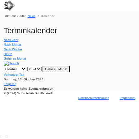
Aktuelle Seite:
News
Kalender
Terminkalender
Nach Jahr
Nach Monat
Nach Woche
Heute
Gehe zu Monat
Gehe zu Monat
Vorheriger Tag
Sonntag, 13. Oktober 2024
Folgetag
Es wurden keine Events gefunden
© {2024} Schachclub Schifferstadt
Datenschutzerklärung
Impressum