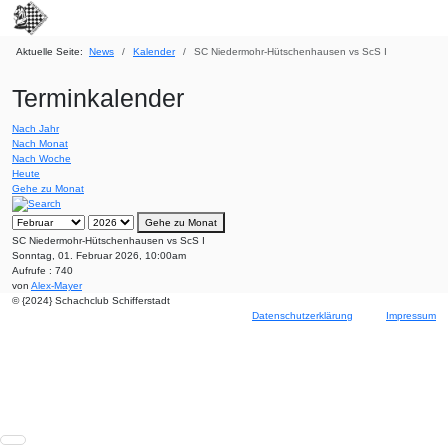
Aktuelle Seite:
News
Kalender
SC Niedermohr-Hütschenhausen vs ScS I
Terminkalender
Nach Jahr
Nach Monat
Nach Woche
Heute
Gehe zu Monat
Gehe zu Monat
SC Niedermohr-Hütschenhausen vs ScS I
Sonntag, 01. Februar 2026, 10:00am
Aufrufe
: 740
von
Alex-Mayer
© {2024} Schachclub Schifferstadt
Datenschutzerklärung
Impressum